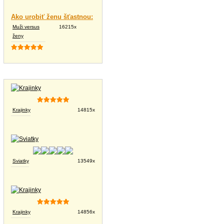
Ako urobiť ženu šťastnou:
Muži versus
16215x
ženy
Tapety na plochu
Krajinky
14815x
Sviatky
13549x
Krajinky
14856x