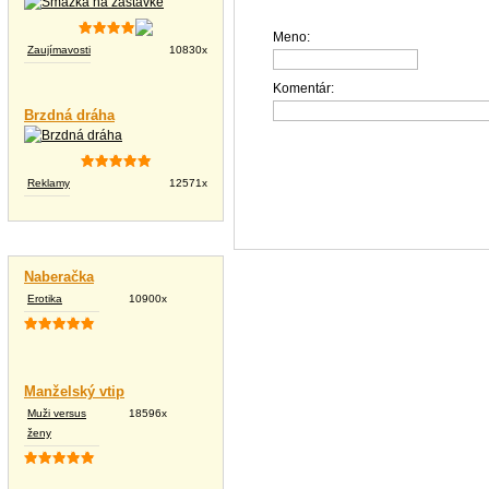
Meno:
Zaujímavosti
10830x
Komentár:
Brzdná dráha
Reklamy
12571x
Vtipné texty
Naberačka
Erotika
10900x
Manželský vtip
Muži versus
18596x
ženy