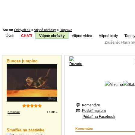
Ste tu:
Oddych.sk
»
Vtipné obrázky
»
Doprava
Úvod
CHAT!
Vtipné obrázky
Vtipné videá
Vtipné texty
Tapety
Zrušené:
Flash h
Téma:
Vtipné videá
Bungee jumping
Komentáre
Poslať mailom
Kreslené
17181x
Pridať na Facebook
Komentáre
Smažka na zastávke