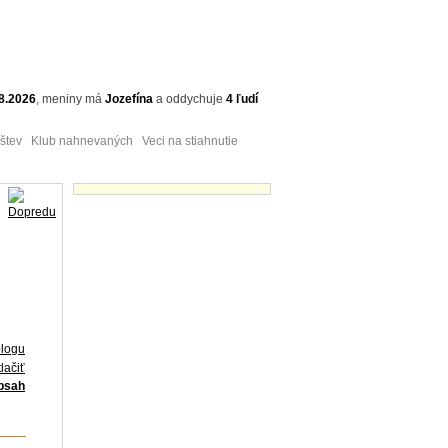
8.2026
,
meniny má
Jozefína
a
oddychuje
4 ľudí
tev Klub nahnevaných Veci na stiahnutie
Obrázky - náhľady
blogu
lačiť
obsah