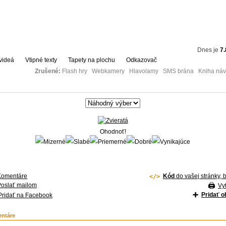
Dnes je
7.
videá
Vtipné texty
Tapety na plochu
Odkazovač
Zrušené:
Flash hry Webkamery Hlavolamy SMS brána Kniha návš
Ohodnoť!
Komentáre
Kód
do vašej stránky, 
Poslať mailom
Vyt
Pridať 
Pridať na Facebook
ntáre