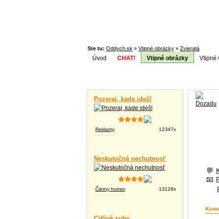
Ste tu:
Oddych.sk
»
Vtipné obrázky
»
Zvieratá
Úvod
CHAT!
Vtipné obrázky
Vtipné 
Téma:
Vtipné videá
Pozeraj, kade ideš!
Reklamy
12347x
Neskutočná nechutnosť
Čierny humor
13128x
Kome
Citlivé zuby