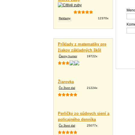
Meno
Reklamy
12370x
Kome
Vtipné texty
Príklady z matematiky pre
žiakov základných škôl
Čierny humor
19722x
Žiarovka
Čo život dal
21224x
Perličky zo súdnych siení a
policajného denníka
Čo život dal
25077x