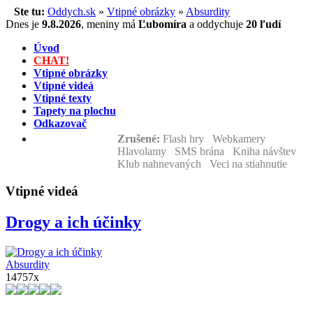
Ste tu:
Oddych.sk
»
Vtipné obrázky
»
Absurdity
Dnes je
9.8.2026
,
meniny má
Ľubomíra
a
oddychuje
20 ľudí
Úvod
CHAT!
Vtipné obrázky
Vtipné videá
Vtipné texty
Tapety na plochu
Odkazovač
Zrušené:
Flash hry Webkamery
Hlavolamy SMS brána Kniha návštev
Klub nahnevaných Veci na stiahnutie
Vtipné videá
Drogy a ich účinky
Absurdity
14757x