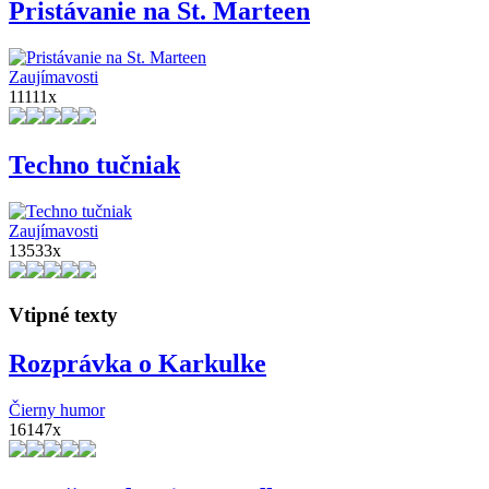
Pristávanie na St. Marteen
Zaujímavosti
11111x
Techno tučniak
Zaujímavosti
13533x
Vtipné texty
Rozprávka o Karkulke
Čierny humor
16147x