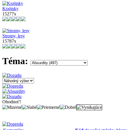
Krajinky
15277x
Stromy, lesy
15787x
Téma:
Ohodnoť!