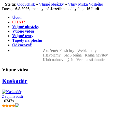
Ste tu:
Oddych.sk
»
Vtipné obrázky
»
Vtipy Mirka Vostrého
Dnes je
6.8.2026
,
meniny má
Jozefína
a
oddychuje
16 ľudí
Úvod
CHAT!
Vtipné obrázky
Vtipné videá
Vtipné texty
Tapety na plochu
Odkazovač
Zrušené:
Flash hry Webkamery
Hlavolamy SMS brána Kniha návštev
Klub nahnevaných Veci na stiahnutie
Vtipné videá
Kaskadér
Zaujímavosti
10347x