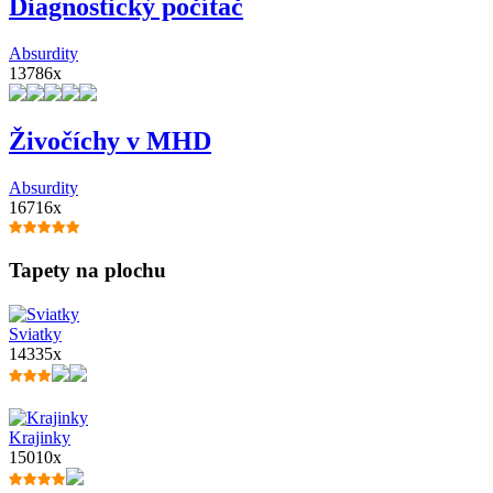
Diagnostický počítač
Absurdity
13786x
Živočíchy v MHD
Absurdity
16716x
Tapety na plochu
Sviatky
14335x
Krajinky
15010x