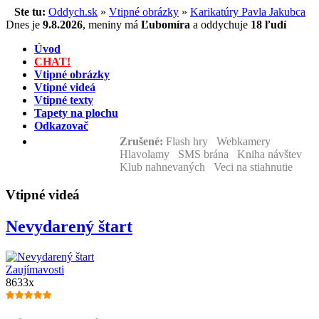
Ste tu:
Oddych.sk
»
Vtipné obrázky
»
Karikatúry Pavla Jakubca
Dnes je
9.8.2026
,
meniny má
Ľubomíra
a
oddychuje
18 ľudí
Úvod
CHAT!
Vtipné obrázky
Vtipné videá
Vtipné texty
Tapety na plochu
Odkazovač
Zrušené:
Flash hry Webkamery
Hlavolamy SMS brána Kniha návštev
Klub nahnevaných Veci na stiahnutie
Vtipné videá
Nevydarený štart
Zaujímavosti
8633x