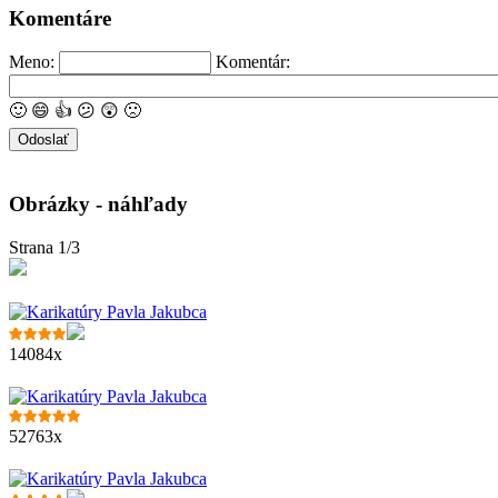
Komentáre
Meno:
Komentár:
🙂
😄
👍
😕
😲
🙁
Obrázky - náhľady
Strana 1/3
14084x
52763x