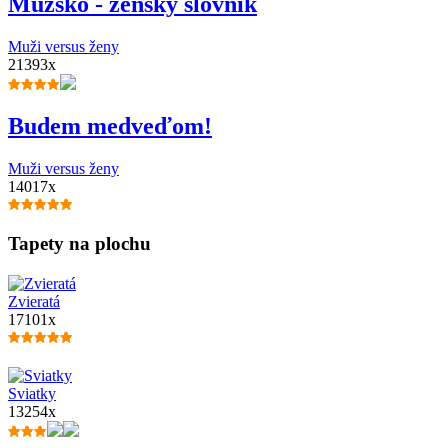
Mužsko - ženský slovník
Muži versus ženy
21393x
Budem medveďom!
Muži versus ženy
14017x
Tapety na plochu
Zvieratá
17101x
Sviatky
13254x