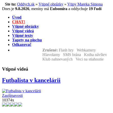
Ste tu:
Oddych.sk
»
Vtipné obrázky
»
Vtipy Mareka Simona
Dnes je
9.8.2026
,
meniny má
Ľubomíra
a
oddychuje
19 ľudí
Úvod
CHAT!
Vtipné obrázky
Vtipné videá
Vtipné texty
Tapety na plochu
Odkazovač
Zrušené:
Flash hry Webkamery
Hlavolamy SMS brána Kniha návštev
Klub nahnevaných Veci na stiahnutie
Vtipné videá
Futbalista v kancelárii
Zaujímavosti
10374x