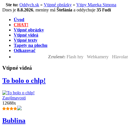
Ste tu:
Oddych.sk
»
Vtipné obrázky
»
Vtipy Mareka Simona
Dnes je
8.8.2026
,
meniny má
Štefánia
a
oddychuje
35 ľudí
Úvod
CHAT!
Vtipné obrázky
Vtipné videá
Vtipné texty
Tapety na plochu
Odkazovač
Zrušené:
Flash hry Webkamery Hlavolam
Vtipné videá
To bolo o chlp!
Zaujímavosti
12688x
Bublina