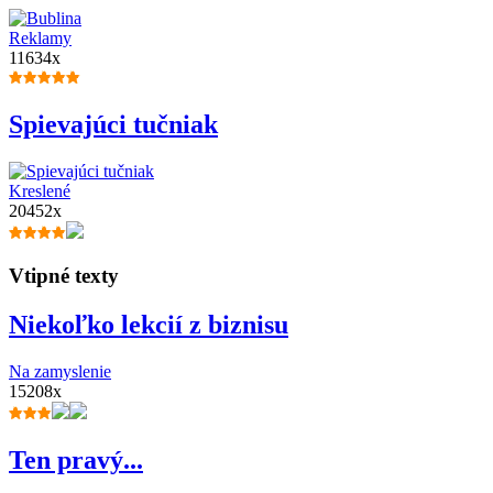
Reklamy
11634x
Spievajúci tučniak
Kreslené
20452x
Vtipné texty
Niekoľko lekcií z biznisu
Na zamyslenie
15208x
Ten pravý...