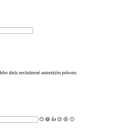
alebo diela nechránené autorským právom.
🙂
😄
👍
😕
😲
🙁