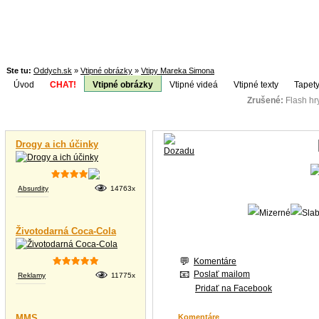
Ste tu:
Oddych.sk
»
Vtipné obrázky
»
Vtipy Mareka Simona
Úvod
CHAT!
Vtipné obrázky
Vtipné videá
Vtipné texty
Tapety
Zrušené:
Flash h
Téma:
Vtipné videá
Drogy a ich účinky
Absurdity
14763x
Životodarná Coca-Cola
Komentáre
Poslať mailom
Reklamy
11775x
Pridať na Facebook
MMS
Komentáre