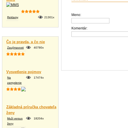
Meno:
Reklamy
21301x
Komentár:
Vtipné texty
Čo je pravda, a čo nie
Zaujímavosti
40780x
Vysvetlenie pojmov
Na
17474x
zamyslenie
Základná príručka chovateľa
ženy
Muži versus
18204x
ženy