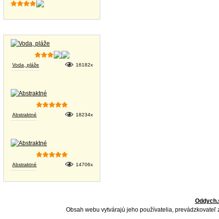
Tapety na plochu
Voda, pláže
16182x
Abstraktné
18234x
Abstraktné
14706x
Oddych.
Obsah webu vytvárajú jeho používatelia, prevádzkovateľ 