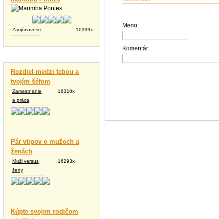
Meno:
Zaujímavosti
10399x
Komentár:
Vtipné texty
Rozdiel medzi tebou a
tvojím šéfom
Zamestnanie
16310x
a práca
Pár vtipov o mužoch a
ženách
Muži versus
16293x
ženy
Kúpte svojim rodičom