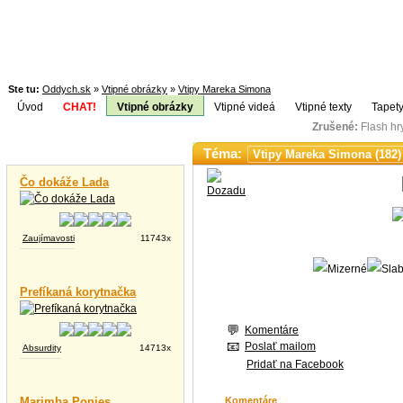
Ste tu:
Oddych.sk
»
Vtipné obrázky
»
Vtipy Mareka Simona
Úvod
CHAT!
Vtipné obrázky
Vtipné videá
Vtipné texty
Tapety
Zrušené:
Flash h
Téma:
Vtipné videá
Čo dokáže Lada
Zaujímavosti
11743x
Prefíkaná korytnačka
Komentáre
Poslať mailom
Absurdity
14713x
Pridať na Facebook
Marimba Ponies
Komentáre