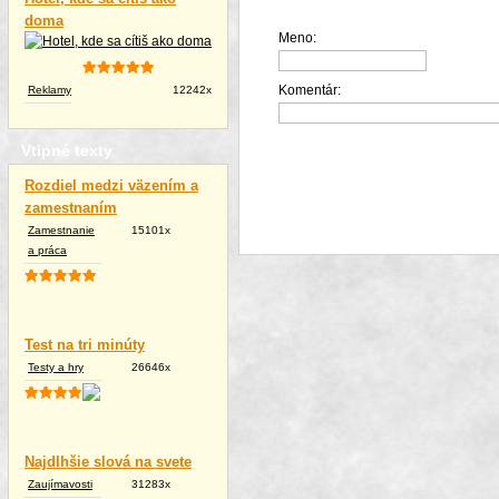
doma
Meno:
Komentár:
Reklamy
12242x
Vtipné texty
Rozdiel medzi väzením a
zamestnaním
Zamestnanie
15101x
a práca
Test na tri minúty
Testy a hry
26646x
Najdlhšie slová na svete
Zaujímavosti
31283x