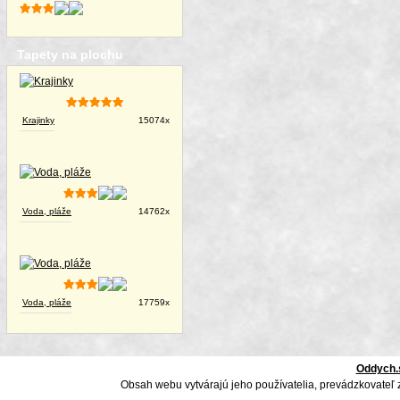
Tapety na plochu
Krajinky
15074x
Voda, pláže
14762x
Voda, pláže
17759x
Oddych.
Obsah webu vytvárajú jeho používatelia, prevádzkovateľ 