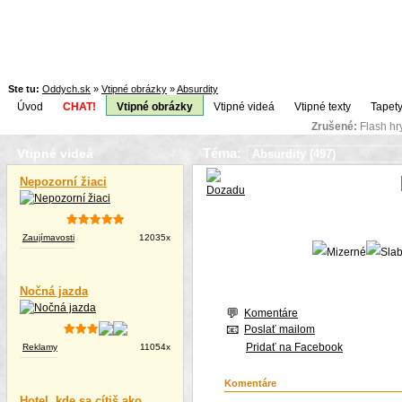
Ste tu:
Oddych.sk
»
Vtipné obrázky
»
Absurdity
Úvod
CHAT!
Vtipné obrázky
Vtipné videá
Vtipné texty
Tapety
Zrušené:
Flash h
Téma:
Vtipné videá
Nepozorní žiaci
Zaujímavosti
12035x
Nočná jazda
Komentáre
Poslať mailom
Pridať na Facebook
Reklamy
11054x
Komentáre
Hotel, kde sa cítiš ako