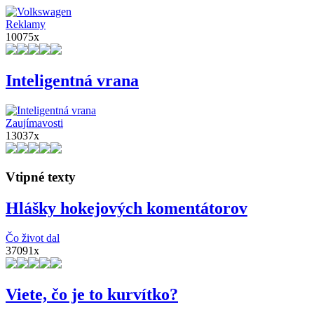
Reklamy
10075x
Inteligentná vrana
Zaujímavosti
13037x
Vtipné texty
Hlášky hokejových komentátorov
Čo život dal
37091x
Viete, čo je to kurvítko?