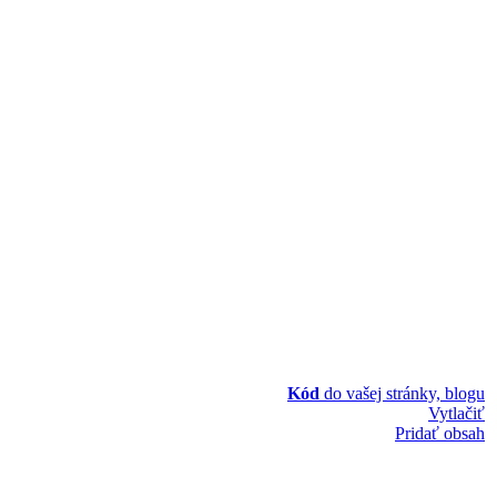
Kód
do vašej stránky, blogu
Vytlačiť
Pridať obsah