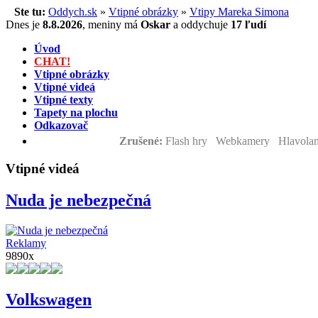
Ste tu:
Oddych.sk
»
Vtipné obrázky
»
Vtipy Mareka Simona
Dnes je
8.8.2026
,
meniny má
Oskar
a
oddychuje
17 ľudí
Úvod
CHAT!
Vtipné obrázky
Vtipné videá
Vtipné texty
Tapety na plochu
Odkazovač
Zrušené:
Flash hry Webkamery Hlavolam
Vtipné videá
Nuda je nebezpečná
Reklamy
9890x
Volkswagen