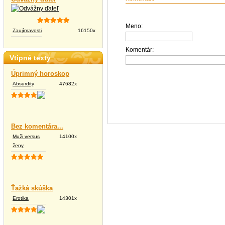
Meno:
Zaujímavosti
16150x
Komentár:
Vtipné texty
Úprimný horoskop
Absurdity
47682x
Bez komentára...
Muži versus
14100x
ženy
Ťažká skúška
Erotika
14301x