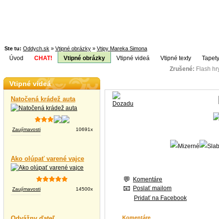
Ste tu:
Oddych.sk
»
Vtipné obrázky
»
Vtipy Mareka Simona
Úvod
CHAT!
Vtipné obrázky
Vtipné videá
Vtipné texty
Tapety
Zrušené:
Flash h
Téma:
Vtipné videá
Natočená krádež auta
Zaujímavosti
10691x
Ako olúpať varené vajce
Komentáre
Poslať mailom
Zaujímavosti
14500x
Pridať na Facebook
Odvážny ďateľ
Komentáre