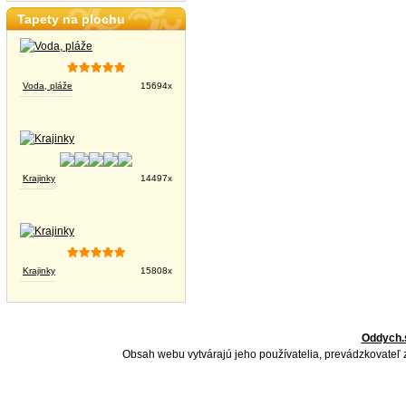
Tapety na plochu
Voda, pláže
15694x
Krajinky
14497x
Krajinky
15808x
Oddych.
Obsah webu vytvárajú jeho používatelia, prevádzkovateľ 