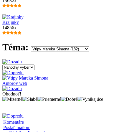
13632x
Krajinky
14856x
Téma:
Autorov web
Ohodnoť!
Komentáre
Poslať mailom