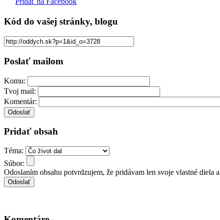
Pridať na Facebook
Kód
do vašej stránky, blogu
Poslať mailom
Komu:
Tvoj mail:
Komentár:
Pridať obsah
Téma:
Súbor:
Odoslaním obsahu potvrdzujem, že pridávam len svoje vlastné diela 
Komentáre