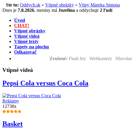
Ste tu:
Oddych.sk
»
Vtipné obrázky
»
Vtipy Mareka Simona
Dnes je
7.8.2026
,
meniny má
Jozefína
a
oddychuje
2 ľudí
Úvod
CHAT!
Vtipné obrázky
Vtipné videá
Vtipné texty
Tapety na plochu
Odkazovač
Zrušené:
Flash hry Webkamery Hlavolam
Vtipné videá
Pepsi Cola versus Coca Cola
Reklamy
12738x
Basket