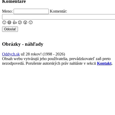
Komentáre
Meno:
Komentár:
🙂
😄
👍
😕
😲
🙁
Obrázky - náhľady
Oddych.sk
už 28 rokov! (1998 - 2026)
Obsah webu vytvárajú jeho používatelia, prevádzkovateľ zaň preto
nezodpovedá. Porušenie autorských práv nahláste v sekcii
Kontakt
.