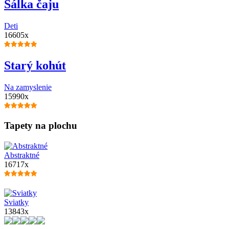
Šálka čaju
Deti
16605x
Starý kohút
Na zamyslenie
15990x
Tapety na plochu
Abstraktné
16717x
Sviatky
13843x