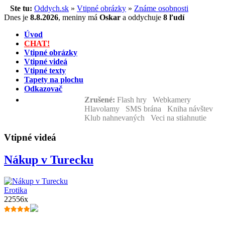
Ste tu:
Oddych.sk
»
Vtipné obrázky
»
Známe osobnosti
Dnes je
8.8.2026
,
meniny má
Oskar
a
oddychuje
8 ľudí
Úvod
CHAT!
Vtipné obrázky
Vtipné videá
Vtipné texty
Tapety na plochu
Odkazovač
Zrušené:
Flash hry Webkamery
Hlavolamy SMS brána Kniha návštev
Klub nahnevaných Veci na stiahnutie
Vtipné videá
Nákup v Turecku
Erotika
22556x