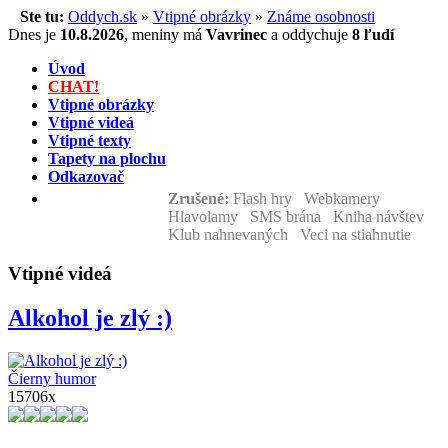
Ste tu:
Oddych.sk
»
Vtipné obrázky
»
Známe osobnosti
Dnes je
10.8.2026
,
meniny má
Vavrinec
a
oddychuje
8 ľudí
Úvod
CHAT!
Vtipné obrázky
Vtipné videá
Vtipné texty
Tapety na plochu
Odkazovač
Zrušené:
Flash hry Webkamery
Hlavolamy SMS brána Kniha návštev
Klub nahnevaných Veci na stiahnutie
Vtipné videá
Alkohol je zlý :)
Čierny humor
15706x