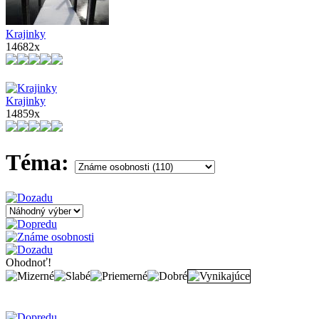
Krajinky
14682x
Krajinky
14859x
Téma:
Ohodnoť!