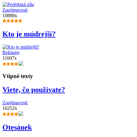
Zaujímavosti
10888x
Kto je múdrejší?
Reklamy
11607x
Vtipné texty
Viete, čo používate?
Zaujímavosti
16252x
Otesánek