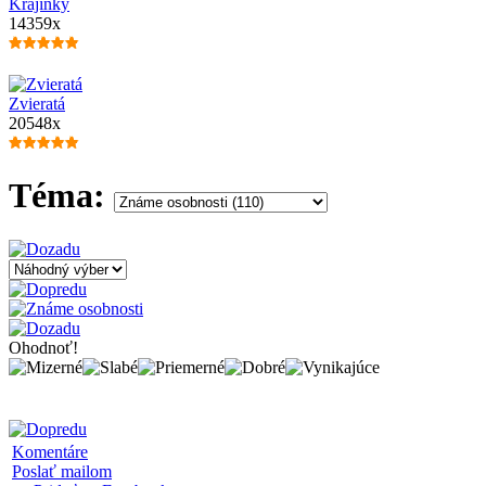
Krajinky
14359x
Zvieratá
20548x
Téma:
Ohodnoť!
Komentáre
Poslať mailom