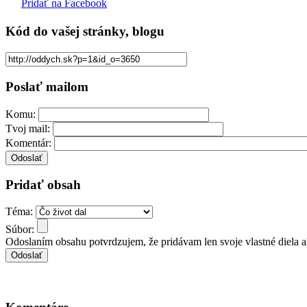
Pridať na Facebook
Kód
do vašej stránky, blogu
Poslať mailom
Komu:
Tvoj mail:
Komentár:
Pridať obsah
Téma:
Súbor:
Odoslaním obsahu potvrdzujem, že pridávam len svoje vlastné diela 