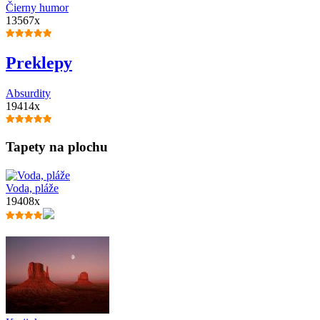
Čierny humor
13567x
Preklepy
Absurdity
19414x
Tapety na plochu
Voda, pláže
19408x