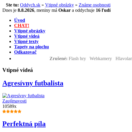
Ste tu:
Oddych.sk
»
Vtipné obrázky
»
Známe osobnosti
Dnes je
8.8.2026
,
meniny má
Oskar
a
oddychuje
16 ľudí
Úvod
CHAT!
Vtipné obrázky
Vtipné videá
Vtipné texty
Tapety na plochu
Odkazovač
Zrušené:
Flash hry Webkamery Hlavolam
Vtipné videá
Agresívny futbalista
Zaujímavosti
10589x
Perfektná píla