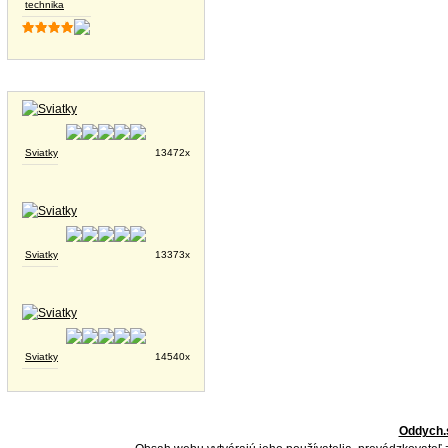
technika
Tapety na plochu
Sviatky
13472x
Sviatky
13373x
Sviatky
14540x
Oddych.