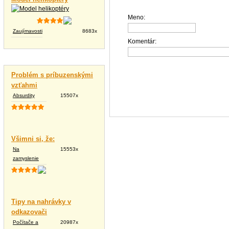
Meno:
Zaujímavosti
8683x
Komentár:
Vtipné texty
Problém s príbuzenskými
vzťahmi
Absurdity
15507x
Všimni si, že:
Na
15553x
zamyslenie
Tipy na nahrávky v
odkazovači
Počítače a
20987x