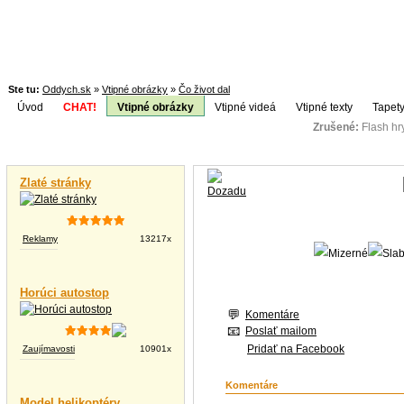
Ste tu:
Oddych.sk
»
Vtipné obrázky
»
Čo život dal
Úvod
CHAT!
Vtipné obrázky
Vtipné videá
Vtipné texty
Tapety
Zrušené:
Flash h
Téma:
Vtipné videá
Zlaté stránky
Reklamy
13217x
Horúci autostop
Komentáre
Poslať mailom
Pridať na Facebook
Zaujímavosti
10901x
Komentáre
Model helikoptéry