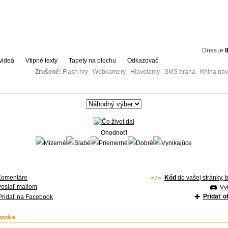
Dnes je
8
videá
Vtipné texty
Tapety na plochu
Odkazovač
Zrušené:
Flash hry Webkamery Hlavolamy SMS brána Kniha návš
Ohodnoť!
Komentáre
Kód
do vašej stránky, 
Poslať mailom
Vyt
Pridať 
Pridať na Facebook
ntáre