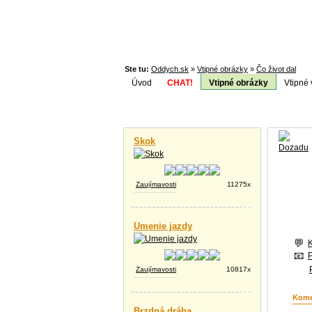
Ste tu:
Oddych.sk
»
Vtipné obrázky
»
Čo život dal
Úvod
CHAT!
Vtipné obrázky
Vtipné 
Téma:
Vtipné videá
Skok
Zaujímavosti
11275x
Umenie jazdy
Zaujímavosti
10817x
Kome
Brzdná dráha