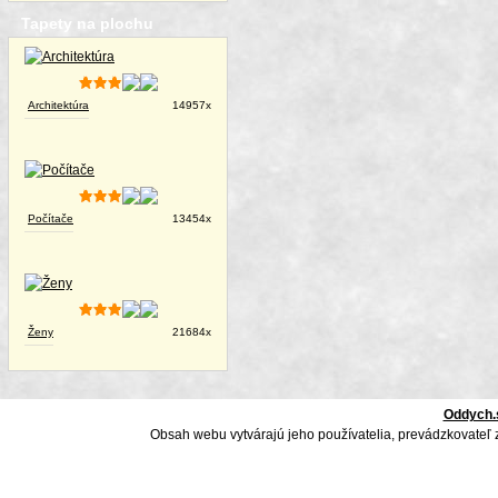
Tapety na plochu
Architektúra
14957x
Počítače
13454x
Ženy
21684x
Oddych.
Obsah webu vytvárajú jeho používatelia, prevádzkovateľ 