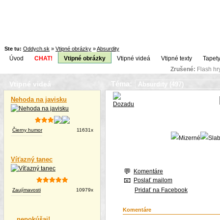
Ste tu:
Oddych.sk
»
Vtipné obrázky
»
Absurdity
Úvod
CHAT!
Vtipné obrázky
Vtipné videá
Vtipné texty
Tapety
Zrušené:
Flash h
Téma:
Vtipné videá
Nehoda na javisku
Čierny humor
11631x
Víťazný tanec
Komentáre
Poslať mailom
Pridať na Facebook
Zaujímavosti
10979x
Komentáre
...nepokúšaj!