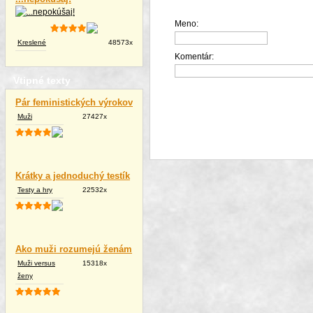
Meno:
Kreslené
48573x
Komentár:
Vtipné texty
Pár feministických výrokov
Muži
27427x
Krátky a jednoduchý testík
Testy a hry
22532x
Ako muži rozumejú ženám
Muži versus
15318x
ženy