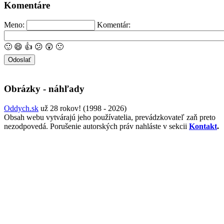
Komentáre
Meno:
Komentár:
🙂
😄
👍
😕
😲
🙁
Obrázky - náhľady
Oddych.sk
už 28 rokov! (1998 - 2026)
Obsah webu vytvárajú jeho používatelia, prevádzkovateľ zaň preto
nezodpovedá. Porušenie autorských práv nahláste v sekcii
Kontakt
.