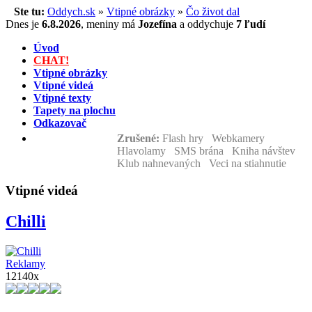
Ste tu:
Oddych.sk
»
Vtipné obrázky
»
Čo život dal
Dnes je
6.8.2026
,
meniny má
Jozefína
a
oddychuje
7 ľudí
Úvod
CHAT!
Vtipné obrázky
Vtipné videá
Vtipné texty
Tapety na plochu
Odkazovač
Zrušené:
Flash hry Webkamery
Hlavolamy SMS brána Kniha návštev
Klub nahnevaných Veci na stiahnutie
Vtipné videá
Chilli
Reklamy
12140x