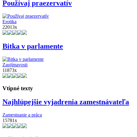
Používaj praezervatív
Erotika
22013x
Bitka v parlamente
Zaujímavosti
11873x
Vtipné texty
Najhlúpejšie vyjadrenia zamestnávateľa
Zamestnanie a práca
15781x