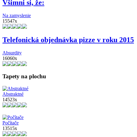
Všimni si, že:
Na zamyslenie
15547x
Telefonická objednávka pizze v roku 2015
Absurdity
16060x
Tapety na plochu
Abstraktné
14523x
Počítače
13515x