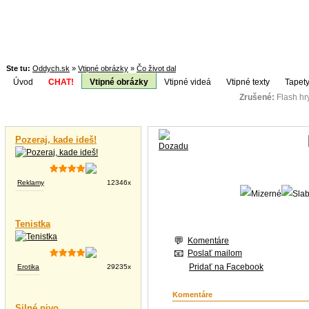
Ste tu:
Oddych.sk
»
Vtipné obrázky
»
Čo život dal
Úvod
CHAT!
Vtipné obrázky
Vtipné videá
Vtipné texty
Tapety
Zrušené:
Flash h
Téma:
Vtipné videá
Pozeraj, kade ideš!
Reklamy
12346x
Tenistka
Komentáre
Poslať mailom
Pridať na Facebook
Erotika
29235x
Komentáre
Silné pivo