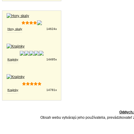
Tapety na plochu
Hory, skaly
14624x
Krajinky
14495x
Krajinky
14781x
Oddych.
Obsah webu vytvárajú jeho používatelia, prevádzkovateľ 