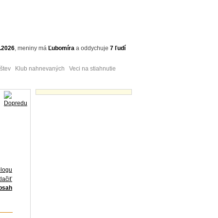
.2026
,
meniny má
Ľubomíra
a
oddychuje
7 ľudí
tev Klub nahnevaných Veci na stiahnutie
Obrázky - náhľady
blogu
lačiť
obsah