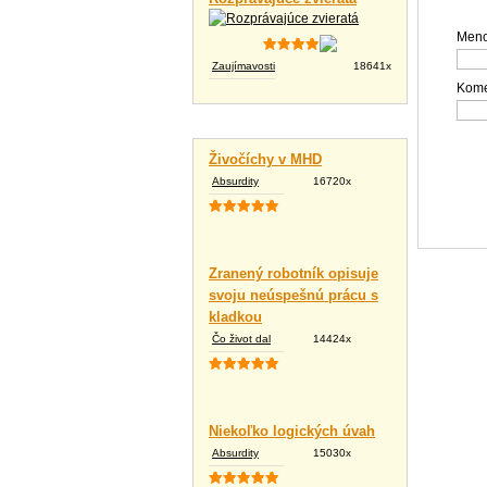
Meno
Zaujímavosti
18641x
Kome
Vtipné texty
Živočíchy v MHD
Absurdity
16720x
Zranený robotník opisuje
svoju neúspešnú prácu s
kladkou
Čo život dal
14424x
Niekoľko logických úvah
Absurdity
15030x