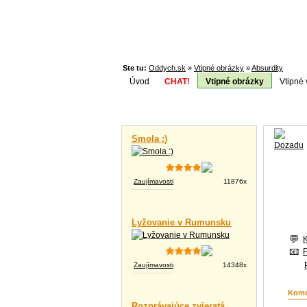
Ste tu:
Oddych.sk
»
Vtipné obrázky
»
Absurdity
Úvod
CHAT!
Vtipné obrázky
Vtipné 
Téma:
Vtipné videá
Smola :)
Zaujímavosti
11876x
Lyžovanie v Rumunsku
Zaujímavosti
14348x
Kome
Rozprávajúce zvieratá