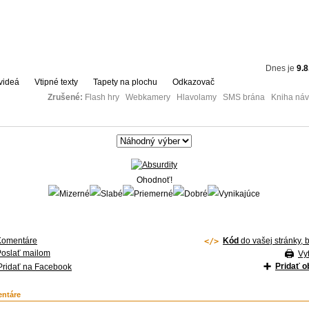
Dnes je
9.8
videá
Vtipné texty
Tapety na plochu
Odkazovač
Zrušené:
Flash hry Webkamery Hlavolamy SMS brána Kniha návš
Ohodnoť!
Komentáre
Kód
do vašej stránky, 
Poslať mailom
Vyt
Pridať 
Pridať na Facebook
ntáre