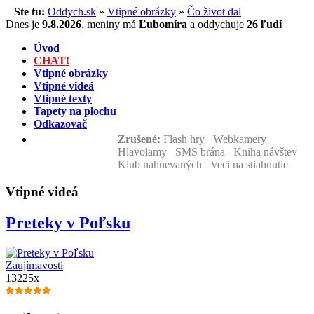
Ste tu:
Oddych.sk
»
Vtipné obrázky
»
Čo život dal
Dnes je
9.8.2026
,
meniny má
Ľubomíra
a
oddychuje
26 ľudí
Úvod
CHAT!
Vtipné obrázky
Vtipné videá
Vtipné texty
Tapety na plochu
Odkazovač
Zrušené:
Flash hry Webkamery
Hlavolamy SMS brána Kniha návštev
Klub nahnevaných Veci na stiahnutie
Vtipné videá
Preteky v Poľsku
Zaujímavosti
13225x