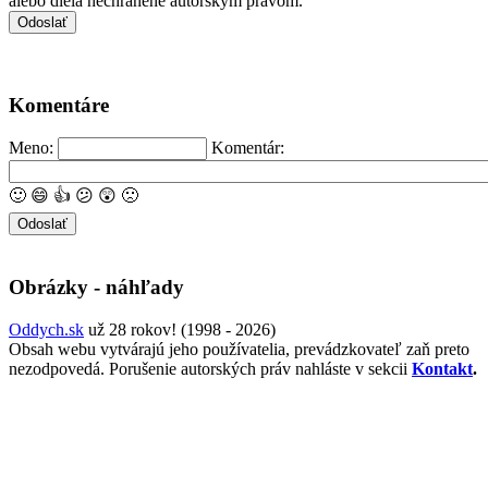
alebo diela nechránené autorským právom.
Komentáre
Meno:
Komentár:
🙂
😄
👍
😕
😲
🙁
Obrázky - náhľady
Oddych.sk
už 28 rokov! (1998 - 2026)
Obsah webu vytvárajú jeho používatelia, prevádzkovateľ zaň preto
nezodpovedá. Porušenie autorských práv nahláste v sekcii
Kontakt
.