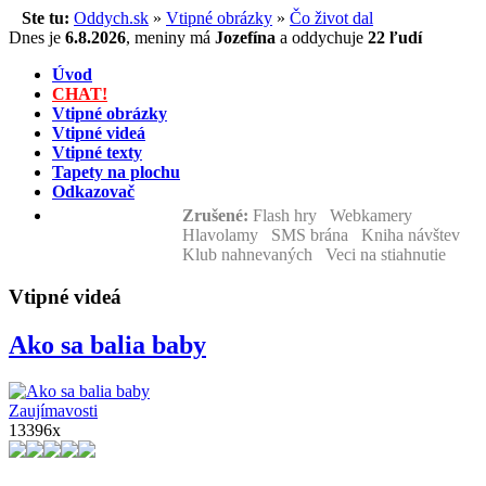
Ste tu:
Oddych.sk
»
Vtipné obrázky
»
Čo život dal
Dnes je
6.8.2026
,
meniny má
Jozefína
a
oddychuje
22 ľudí
Úvod
CHAT!
Vtipné obrázky
Vtipné videá
Vtipné texty
Tapety na plochu
Odkazovač
Zrušené:
Flash hry Webkamery
Hlavolamy SMS brána Kniha návštev
Klub nahnevaných Veci na stiahnutie
Vtipné videá
Ako sa balia baby
Zaujímavosti
13396x