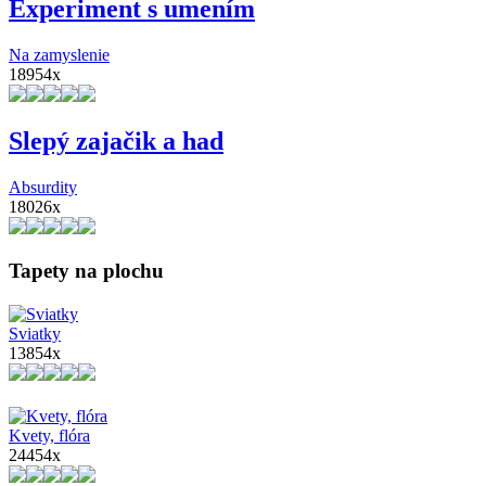
Experiment s umením
Na zamyslenie
18954x
Slepý zajačik a had
Absurdity
18026x
Tapety na plochu
Sviatky
13854x
Kvety, flóra
24454x