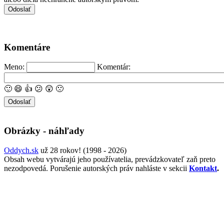
Komentáre
Meno:
Komentár:
🙂
😄
👍
😕
😲
🙁
Obrázky - náhľady
Oddych.sk
už 28 rokov! (1998 - 2026)
Obsah webu vytvárajú jeho používatelia, prevádzkovateľ zaň preto
nezodpovedá. Porušenie autorských práv nahláste v sekcii
Kontakt
.