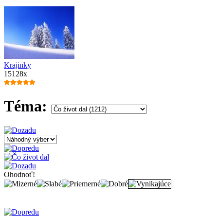
Krajinky
15128x
Téma:
Ohodnoť!