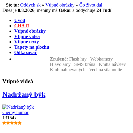
Ste tu:
Oddych.sk
»
Vtipné obrázky
»
Čo život dal
Dnes je
8.8.2026
,
meniny má
Oskar
a
oddychuje
24 ľudí
Úvod
CHAT!
Vtipné obrázky
Vtipné videá
Vtipné texty
Tapety na plochu
Odkazovač
Zrušené:
Flash hry Webkamery
Hlavolamy SMS brána Kniha návštev
Klub nahnevaných Veci na stiahnutie
Vtipné videá
Nadržaný býk
Čierny humor
13154x