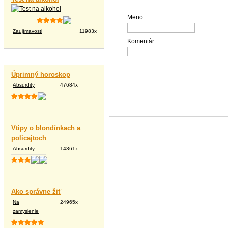
Meno:
Zaujímavosti
11983x
Komentár:
Vtipné texty
Úprimný horoskop
Absurdity
47684x
Vtipy o blondínkach a
policajtoch
Absurdity
14361x
Ako správne žiť
Na
24965x
zamyslenie