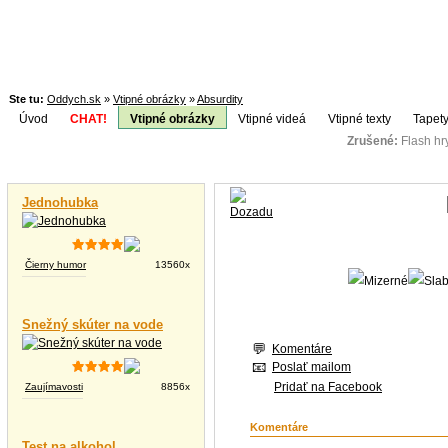
Ste tu:
Oddych.sk
»
Vtipné obrázky
»
Absurdity
Úvod
CHAT!
Vtipné obrázky
Vtipné videá
Vtipné texty
Tapety
Zrušené:
Flash h
Téma:
Vtipné videá
Jednohubka
Čierny humor
13560x
Snežný skúter na vode
Komentáre
Poslať mailom
Pridať na Facebook
Zaujímavosti
8856x
Komentáre
Test na alkohol