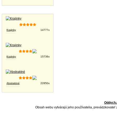
Tapety na plochu
Krajinky
14777x
Krajinky
15736x
Abstraktné
22850x
Oddych.
Obsah webu vytvárajú jeho používatelia, prevádzkovateľ 