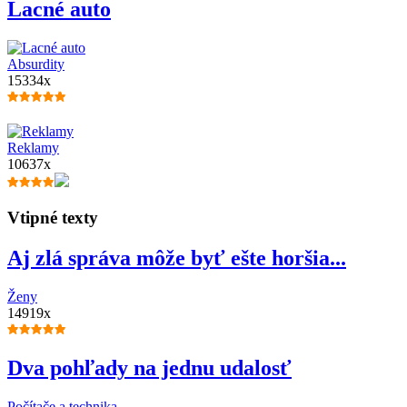
Lacné auto
Absurdity
15334x
Reklamy
10637x
Vtipné texty
Aj zlá správa môže byť ešte horšia...
Ženy
14919x
Dva pohľady na jednu udalosť
Počítače a technika