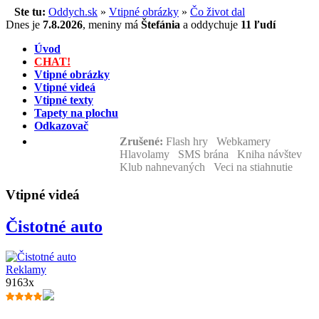
Ste tu:
Oddych.sk
»
Vtipné obrázky
»
Čo život dal
Dnes je
7.8.2026
,
meniny má
Štefánia
a
oddychuje
11 ľudí
Úvod
CHAT!
Vtipné obrázky
Vtipné videá
Vtipné texty
Tapety na plochu
Odkazovač
Zrušené:
Flash hry Webkamery
Hlavolamy SMS brána Kniha návštev
Klub nahnevaných Veci na stiahnutie
Vtipné videá
Čistotné auto
Reklamy
9163x