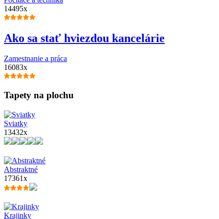
14495x
Ako sa stať hviezdou kancelárie
Zamestnanie a práca
16083x
Tapety na plochu
Sviatky
13432x
Abstraktné
17361x
Krajinky