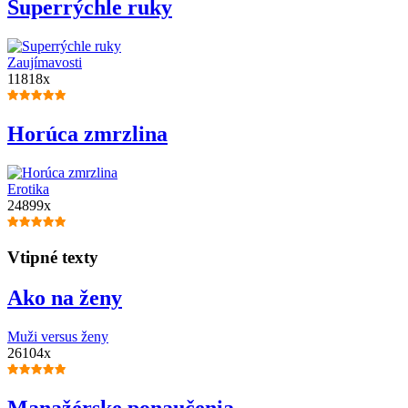
Superrýchle ruky
Zaujímavosti
11818x
Horúca zmrzlina
Erotika
24899x
Vtipné texty
Ako na ženy
Muži versus ženy
26104x
Manažérske ponaučenia