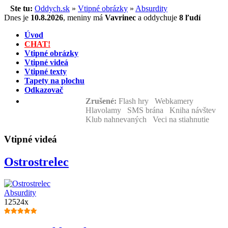
Ste tu:
Oddych.sk
»
Vtipné obrázky
»
Absurdity
Dnes je
10.8.2026
,
meniny má
Vavrinec
a
oddychuje
8 ľudí
Úvod
CHAT!
Vtipné obrázky
Vtipné videá
Vtipné texty
Tapety na plochu
Odkazovač
Zrušené:
Flash hry Webkamery
Hlavolamy SMS brána Kniha návštev
Klub nahnevaných Veci na stiahnutie
Vtipné videá
Ostrostrelec
Absurdity
12524x