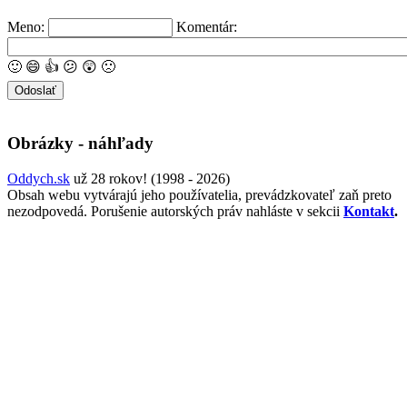
Meno:
Komentár:
🙂
😄
👍
😕
😲
🙁
Obrázky - náhľady
Oddych.sk
už 28 rokov! (1998 - 2026)
Obsah webu vytvárajú jeho používatelia, prevádzkovateľ zaň preto
nezodpovedá. Porušenie autorských práv nahláste v sekcii
Kontakt
.