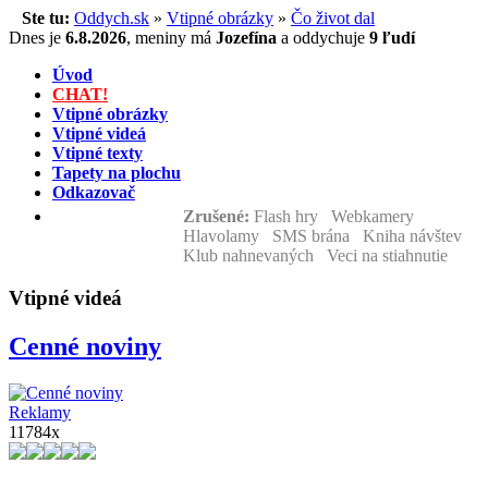
Ste tu:
Oddych.sk
»
Vtipné obrázky
»
Čo život dal
Dnes je
6.8.2026
,
meniny má
Jozefína
a
oddychuje
9 ľudí
Úvod
CHAT!
Vtipné obrázky
Vtipné videá
Vtipné texty
Tapety na plochu
Odkazovač
Zrušené:
Flash hry Webkamery
Hlavolamy SMS brána Kniha návštev
Klub nahnevaných Veci na stiahnutie
Vtipné videá
Cenné noviny
Reklamy
11784x