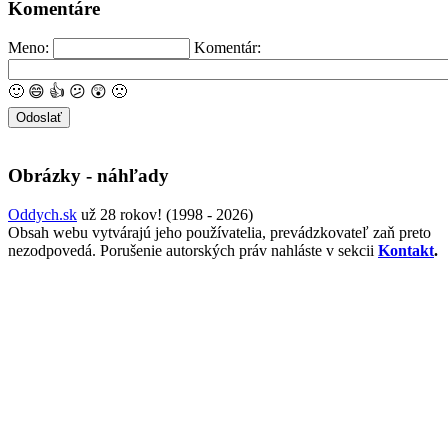
Komentáre
Meno:
Komentár:
🙂
😄
👍
😕
😲
🙁
Obrázky - náhľady
Oddych.sk
už 28 rokov! (1998 - 2026)
Obsah webu vytvárajú jeho používatelia, prevádzkovateľ zaň preto
nezodpovedá. Porušenie autorských práv nahláste v sekcii
Kontakt
.