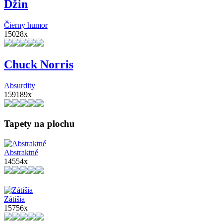
Džin
Čierny humor
15028x
Chuck Norris
Absurdity
159189x
Tapety na plochu
Abstraktné
14554x
Zátišia
15756x