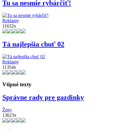
Tu sa nesmie rybárčiť!
Reklamy
11632x
Tá najlepšia chuť 02
Reklamy
11354x
Vtipné texty
Správne rady pre gazdinky
Ženy
13623x