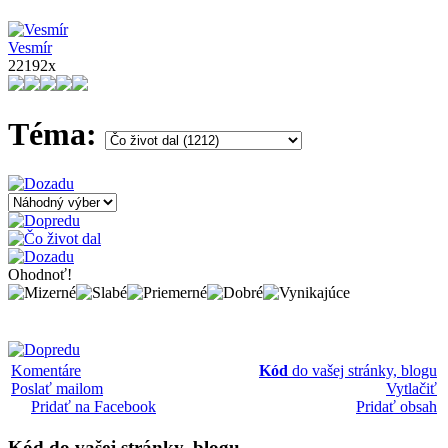
Vesmír
22192x
Téma:
Ohodnoť!
Komentáre
Kód
do vašej stránky, blogu
Poslať mailom
Vytlačiť
Pridať na Facebook
Pridať obsah
Kód
do vašej stránky, blogu