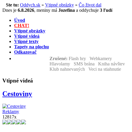
Ste tu:
Oddych.sk
»
Vtipné obrázky
»
Čo život dal
Dnes je
6.8.2026
,
meniny má
Jozefína
a
oddychuje
3 ľudí
Úvod
CHAT!
Vtipné obrázky
Vtipné videá
Vtipné texty
Tapety na plochu
Odkazovač
Zrušené:
Flash hry Webkamery
Hlavolamy SMS brána Kniha návštev
Klub nahnevaných Veci na stiahnutie
Vtipné videá
Cestoviny
Reklamy
12817x