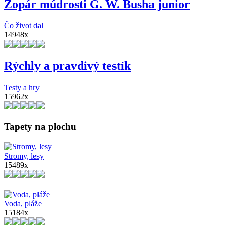
Zopár múdrosti G. W. Busha junior
Čo život dal
14948x
Rýchly a pravdivý testík
Testy a hry
15962x
Tapety na plochu
Stromy, lesy
15489x
Voda, pláže
15184x