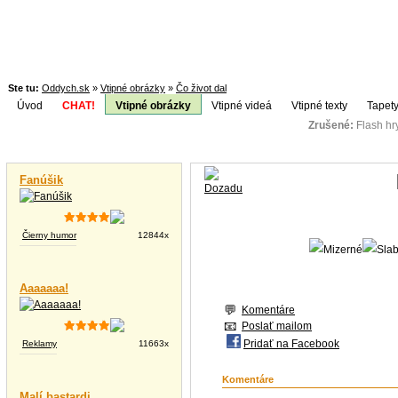
Ste tu:
Oddych.sk
»
Vtipné obrázky
»
Čo život dal
Úvod
CHAT!
Vtipné obrázky
Vtipné videá
Vtipné texty
Tapety
Zrušené:
Flash h
Téma:
Vtipné videá
Fanúšik
Čierny humor
12844x
Aaaaaaa!
Komentáre
Poslať mailom
Pridať na Facebook
Reklamy
11663x
Komentáre
Malí bastardi