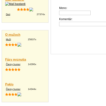
Meno:
Deti
27374x
Komentár:
Vtipné texty
O mužoch
Muži
25637x
Fázy mrznutia
Čierny humor
14290x
Peklo
Čierny humor
14344x