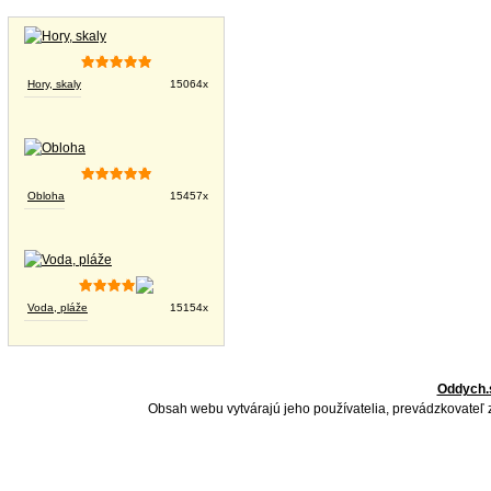
Tapety na plochu
Hory, skaly
15064x
Obloha
15457x
Voda, pláže
15154x
Oddych.
Obsah webu vytvárajú jeho používatelia, prevádzkovateľ 