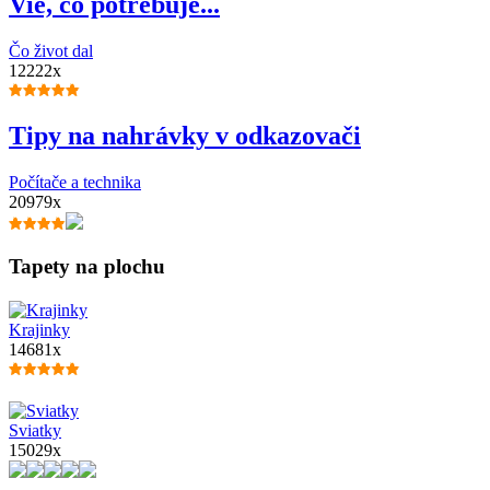
Vie, čo potrebuje...
Čo život dal
12222x
Tipy na nahrávky v odkazovači
Počítače a technika
20979x
Tapety na plochu
Krajinky
14681x
Sviatky
15029x