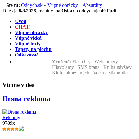
Ste tu:
Oddych.sk
»
Vtipné obrázky
»
Absurdity
Dnes je
8.8.2026
,
meniny má
Oskar
a
oddychuje
40 ľudí
Úvod
CHAT!
Vtipné obrázky
Vtipné videá
Vtipné texty
Tapety na plochu
Odkazovač
Zrušené:
Flash hry Webkamery
Hlavolamy SMS brána Kniha návštev
Klub nahnevaných Veci na stiahnutie
Vtipné videá
Drsná reklama
Reklamy
9789x