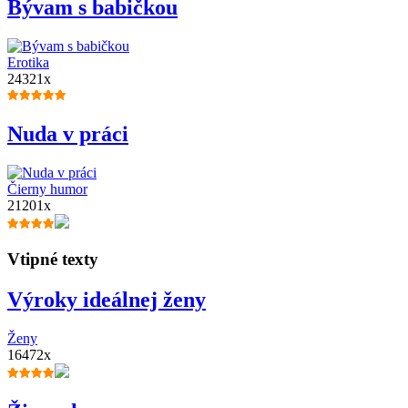
Bývam s babičkou
Erotika
24321x
Nuda v práci
Čierny humor
21201x
Vtipné texty
Výroky ideálnej ženy
Ženy
16472x