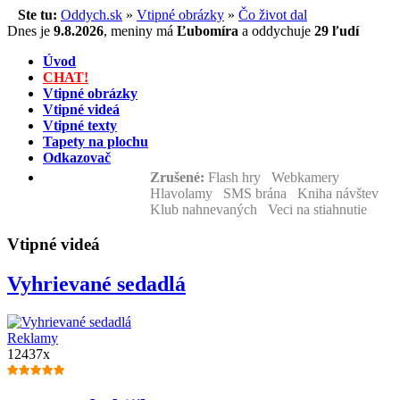
Ste tu:
Oddych.sk
»
Vtipné obrázky
»
Čo život dal
Dnes je
9.8.2026
,
meniny má
Ľubomíra
a
oddychuje
29 ľudí
Úvod
CHAT!
Vtipné obrázky
Vtipné videá
Vtipné texty
Tapety na plochu
Odkazovač
Zrušené:
Flash hry Webkamery
Hlavolamy SMS brána Kniha návštev
Klub nahnevaných Veci na stiahnutie
Vtipné videá
Vyhrievané sedadlá
Reklamy
12437x