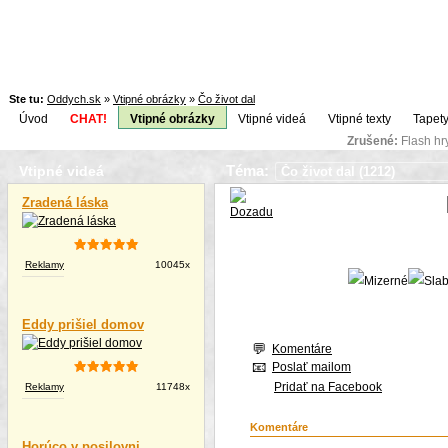
Ste tu:
Oddych.sk
»
Vtipné obrázky
»
Čo život dal
Úvod
CHAT!
Vtipné obrázky
Vtipné videá
Vtipné texty
Tapety
Zrušené:
Flash h
Téma:
Vtipné videá
Zradená láska
Reklamy
10045x
Eddy prišiel domov
Komentáre
Poslať mailom
Pridať na Facebook
Reklamy
11748x
Komentáre
Horúco v posilovni