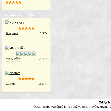
Tapety na plochu
Hory, skaly
15277x
Voda, pláže
14777x
Zvieratá
16697x
Oddych.
Obsah webu vytvárajú jeho používatelia, prevádzkovateľ 