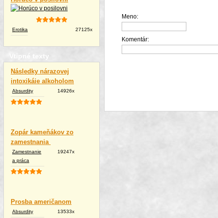
Meno:
Erotika
27125x
Komentár:
Vtipné texty
Následky nárazovej
intoxikáie alkoholom
Absurdity
14926x
Zopár kameňákov zo
zamestnania
Zamestnanie
19247x
a práca
Prosba američanom
Absurdity
13533x