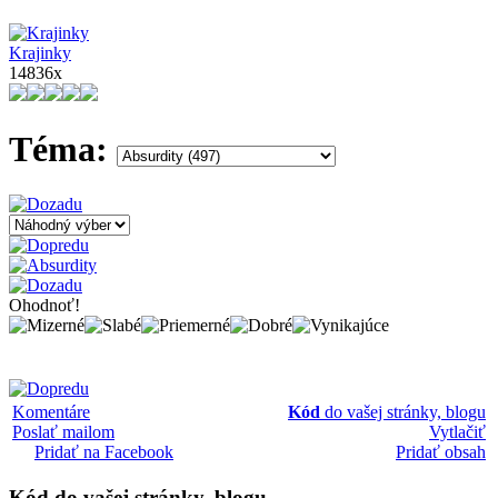
Krajinky
14836x
Téma:
Ohodnoť!
Komentáre
Kód
do vašej stránky, blogu
Poslať mailom
Vytlačiť
Pridať na Facebook
Pridať obsah
Kód
do vašej stránky, blogu