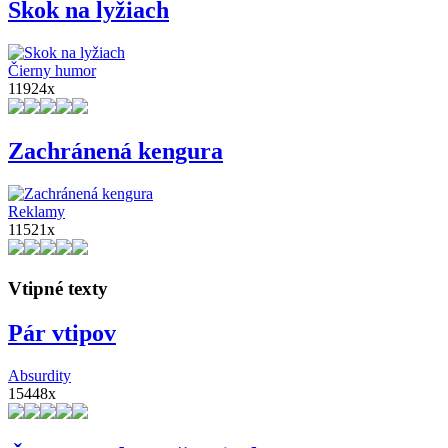
Skok na lyžiach
Čierny humor
11924x
Zachránená kengura
Reklamy
11521x
Vtipné texty
Pár vtipov
Absurdity
15448x