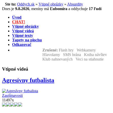
Ste tu:
Oddych.sk
»
Vtipné obrázky
»
Absurdity
Dnes je
9.8.2026
,
meniny má
Ľubomíra
a
oddychuje
17 ľudí
Úvod
CHAT!
Vtipné obrázky
Vtipné videá
Vtipné texty
Tapety na plochu
Odkazovač
Zrušené:
Flash hry Webkamery
Hlavolamy SMS brána Kniha návštev
Klub nahnevaných Veci na stiahnutie
Vtipné videá
Agresívny futbalista
Zaujímavosti
11497x