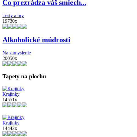
Čo prezrádza váš smiech...
Testy a hry
19730x
Alkoholické múdrosti
Na zamyslenie
20050x
Tapety na plochu
Krajinky
14551x
Krajinky
14442x