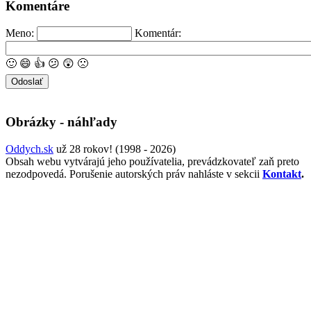
Komentáre
Meno:
Komentár:
🙂
😄
👍
😕
😲
🙁
Obrázky - náhľady
Oddych.sk
už 28 rokov! (1998 - 2026)
Obsah webu vytvárajú jeho používatelia, prevádzkovateľ zaň preto
nezodpovedá. Porušenie autorských práv nahláste v sekcii
Kontakt
.