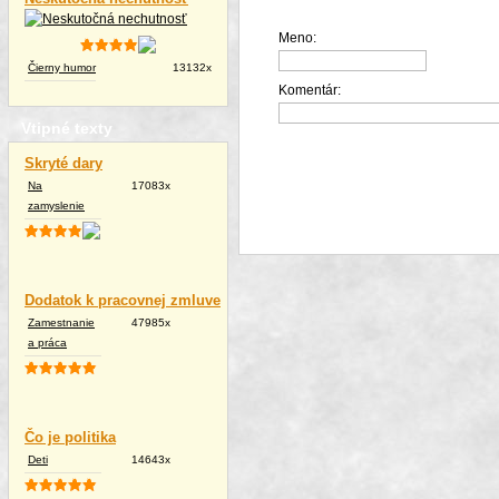
Meno:
Čierny humor
13132x
Komentár:
Vtipné texty
Skryté dary
Na
17083x
zamyslenie
Dodatok k pracovnej zmluve
Zamestnanie
47985x
a práca
Čo je politika
Deti
14643x