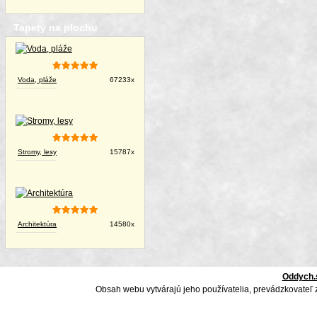
Tapety na plochu
Voda, pláže
67233x
Stromy, lesy
15787x
Architektúra
14580x
Oddych.
Obsah webu vytvárajú jeho používatelia, prevádzkovateľ 