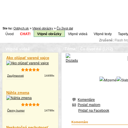
Ste tu:
Oddych.sk
»
Vtipné obrázky
»
Čo život dal
Úvod
CHAT!
Vtipné obrázky
Vtipné videá
Vtipné texty
Tapety
Zrušené:
Flash h
Téma:
Vtipné videá
Ako olúpať varené vajce
Zaujímavosti
14499x
Náhla zmena
Komentáre
Poslať mailom
Pridať na Facebook
Čierny humor
14799x
Komentáre
Neskutočná nechutnosť