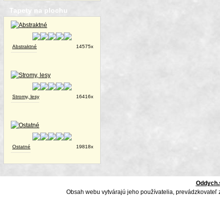
Tapety na plochu
Abstraktné
14575x
Stromy, lesy
16416x
Ostatné
19818x
Oddych.
Obsah webu vytvárajú jeho používatelia, prevádzkovateľ 