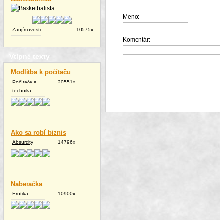
Meno:
Zaujímavosti
10575x
Komentár:
Vtipné texty
Modlitba k počítaču
Počítače a
20551x
technika
Ako sa robí biznis
Absurdity
14796x
Naberačka
Erotika
10900x