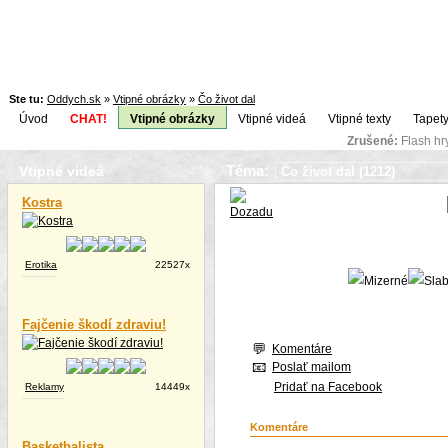
Ste tu:
Oddych.sk
»
Vtipné obrázky
»
Čo život dal
Úvod
CHAT!
Vtipné obrázky
Vtipné videá
Vtipné texty
Tapety
Zrušené:
Flash h
Téma:
Vtipné videá
Kostra
Erotika
22527x
Fajčenie škodí zdraviu!
Komentáre
Poslať mailom
Pridať na Facebook
Reklamy
14449x
Komentáre
Basketbalista