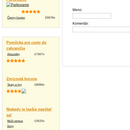
Meno:
Čierny humor
20678x
Komentár:
Vtipné texty
Pomôcka pre cesty do
zahraničia
Absurdity
17307x
Zmiznutá koruna
Testy a hry
19094x
Niekedy je lepšie nepýtať
sa!
Muži versus
13525x
ženy