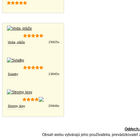
Tapety na plochu
Voda, pláže
15925x
Sviatky
13640x
Stromy, lesy
20948x
Oddych.
Obsah webu vytvárajú jeho používatelia, prevádzkovateľ 