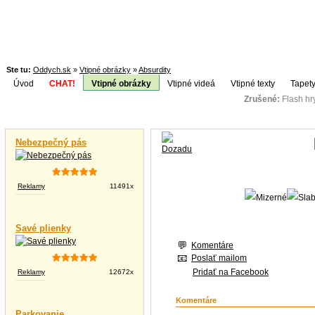
Ste tu:
Oddych.sk
»
Vtipné obrázky
»
Absurdity
Úvod
CHAT!
Vtipné obrázky
Vtipné videá
Vtipné texty
Tapety
Zrušené:
Flash h
Téma:
Vtipné videá
Nebezpečný pás
Reklamy
11491x
Savé plienky
Komentáre
Poslať mailom
Pridať na Facebook
Reklamy
12672x
Komentáre
Parkovanie