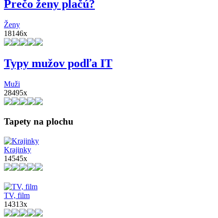
Prečo ženy plačú?
Ženy
18146x
Typy mužov podľa IT
Muži
28495x
Tapety na plochu
Krajinky
14545x
TV, film
14313x