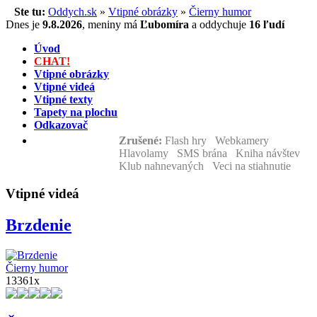
Ste tu:
Oddych.sk
»
Vtipné obrázky
»
Čierny humor
Dnes je
9.8.2026
,
meniny má
Ľubomíra
a
oddychuje
16 ľudí
Úvod
CHAT!
Vtipné obrázky
Vtipné videá
Vtipné texty
Tapety na plochu
Odkazovač
Zrušené:
Flash hry Webkamery
Hlavolamy SMS brána Kniha návštev
Klub nahnevaných Veci na stiahnutie
Vtipné videá
Brzdenie
Čierny humor
13361x