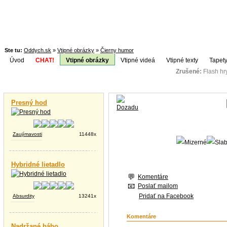
Ste tu:
Oddych.sk
»
Vtipné obrázky
»
Čierny humor
Úvod
CHAT!
Vtipné obrázky
Vtipné videá
Vtipné texty
Tapety
Zrušené:
Flash h
Téma:
Vtipné videá
Presný hod
Zaujímavosti
11448x
Hybridné lietadlo
Komentáre
Poslať mailom
Pridať na Facebook
Absurdity
13241x
Komentáre
Nadržané bábo