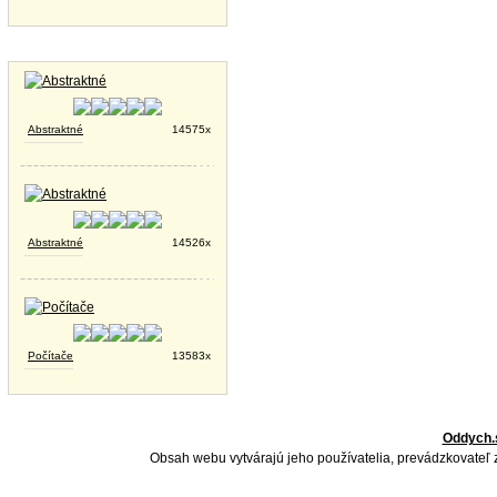
Tapety na plochu
Abstraktné
14575x
Abstraktné
14526x
Počítače
13583x
Oddych.
Obsah webu vytvárajú jeho používatelia, prevádzkovateľ 