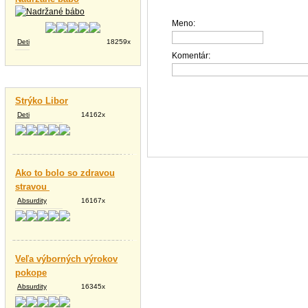
Meno:
Deti
18259x
Komentár:
Vtipné texty
Strýko Libor
Deti
14162x
Ako to bolo so zdravou
stravou
Absurdity
16167x
Veľa výborných výrokov
pokope
Absurdity
16345x