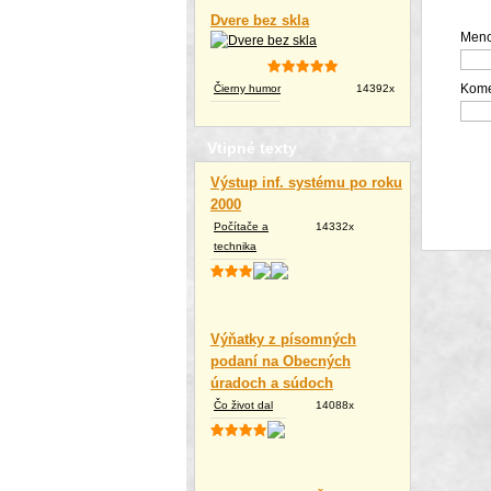
Dvere bez skla
Meno
Kome
Čierny humor
14392x
Vtipné texty
Výstup inf. systému po roku
2000
Počítače a
14332x
technika
Výňatky z písomných
podaní na Obecných
úradoch a súdoch
Čo život dal
14088x