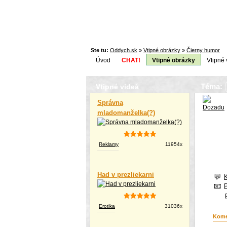
Ste tu:
Oddych.sk
»
Vtipné obrázky
»
Čierny humor
Úvod
CHAT!
Vtipné obrázky
Vtipné 
Téma:
Vtipné videá
Správna
mladomanželka(?)
Reklamy
11954x
Had v prezliekarni
Erotika
31036x
Kome