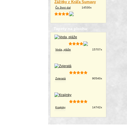
Zážitky z Kráľa Šumavy
Čo život dal
14530x
Tapety na plochu
Voda, pláže
15707x
Zvieratá
90540x
Krajinky
14742x