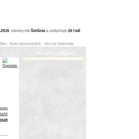
.2026
,
meniny má
Štefánia
a
oddychuje
26 ľudí
tev Klub nahnevaných Veci na stiahnutie
Obrázky - náhľady
blogu
lačiť
obsah