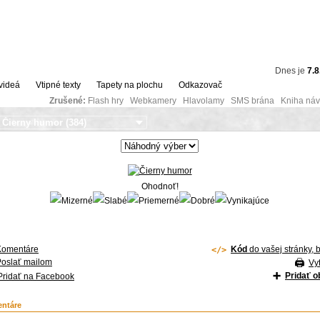
Dnes je
7.8
videá
Vtipné texty
Tapety na plochu
Odkazovač
Zrušené:
Flash hry Webkamery Hlavolamy SMS brána Kniha návš
Ohodnoť!
Komentáre
Kód
do vašej stránky, 
Poslať mailom
Vyt
Pridať 
Pridať na Facebook
ntáre