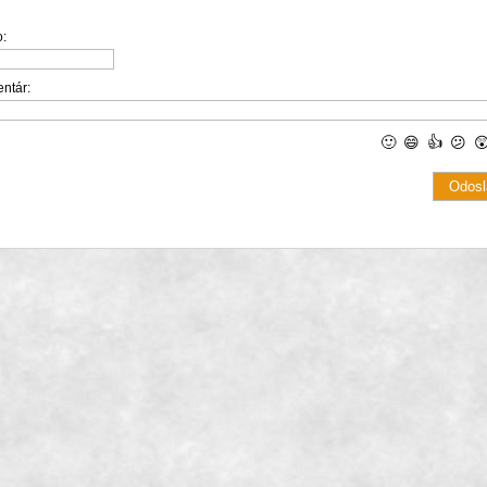
:
ntár:
🙂
😄
👍
😕
