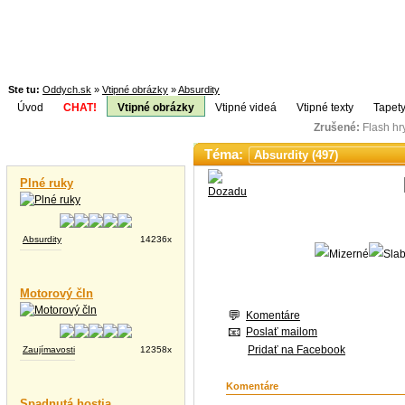
Ste tu:
Oddych.sk
»
Vtipné obrázky
»
Absurdity
Úvod
CHAT!
Vtipné obrázky
Vtipné videá
Vtipné texty
Tapety
Zrušené:
Flash h
Téma:
Vtipné videá
Plné ruky
Absurdity
14236x
Motorový čln
Komentáre
Poslať mailom
Pridať na Facebook
Zaujímavosti
12358x
Komentáre
Spadnutá hostia