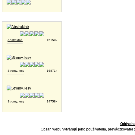
Tapety na plochu
Abstraktné
15150x
Stromy, lesy
16871x
Stromy, lesy
14758x
Oddych.
Obsah webu vytvárajú jeho používatelia, prevádzkovateľ 