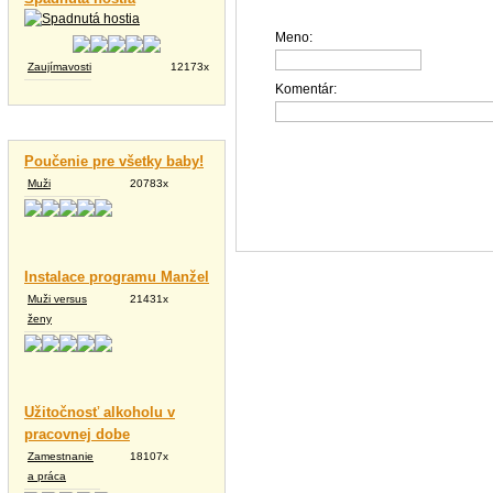
Meno:
Zaujímavosti
12173x
Komentár:
Vtipné texty
Poučenie pre všetky baby!
Muži
20783x
Instalace programu Manžel
Muži versus
21431x
ženy
Užitočnosť alkoholu v
pracovnej dobe
Zamestnanie
18107x
a práca