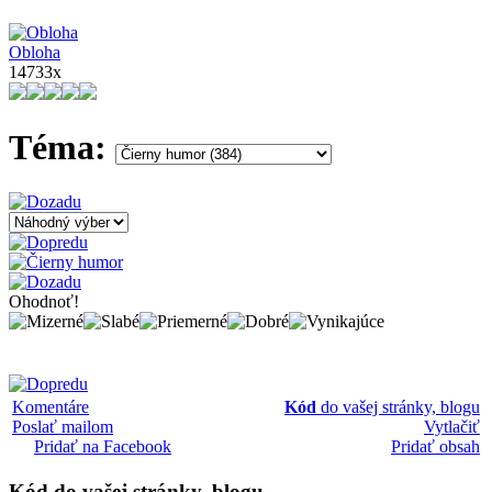
Obloha
14733x
Téma:
Ohodnoť!
Komentáre
Kód
do vašej stránky, blogu
Poslať mailom
Vytlačiť
Pridať na Facebook
Pridať obsah
Kód
do vašej stránky, blogu