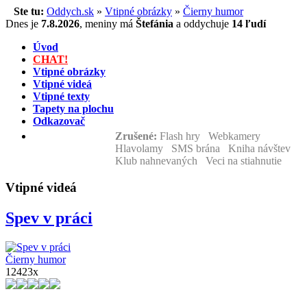
Ste tu:
Oddych.sk
»
Vtipné obrázky
»
Čierny humor
Dnes je
7.8.2026
,
meniny má
Štefánia
a
oddychuje
14 ľudí
Úvod
CHAT!
Vtipné obrázky
Vtipné videá
Vtipné texty
Tapety na plochu
Odkazovač
Zrušené:
Flash hry Webkamery
Hlavolamy SMS brána Kniha návštev
Klub nahnevaných Veci na stiahnutie
Vtipné videá
Spev v práci
Čierny humor
12423x