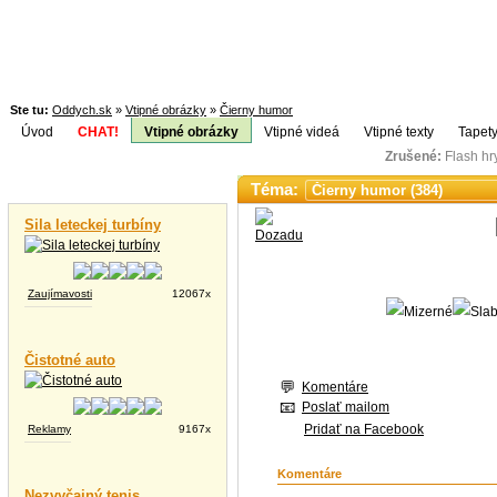
Ste tu:
Oddych.sk
»
Vtipné obrázky
»
Čierny humor
Úvod
CHAT!
Vtipné obrázky
Vtipné videá
Vtipné texty
Tapety
Zrušené:
Flash h
Téma:
Vtipné videá
Sila leteckej turbíny
Zaujímavosti
12067x
Čistotné auto
Komentáre
Poslať mailom
Pridať na Facebook
Reklamy
9167x
Komentáre
Nezvyčajný tenis