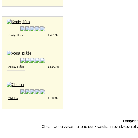
Tapety na plochu
Kvety, flóra
17653x
Voda, pláže
15107x
Obloha
16180x
Oddych.
Obsah webu vytvárajú jeho používatelia, prevádzkovateľ 