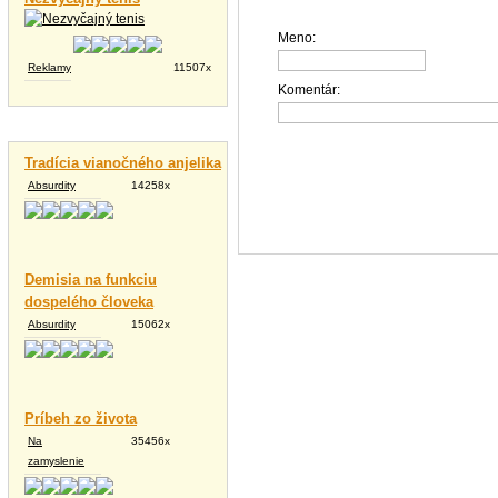
Meno:
Reklamy
11507x
Komentár:
Vtipné texty
Tradícia vianočného anjelika
Absurdity
14258x
Demisia na funkciu
dospelého človeka
Absurdity
15062x
Príbeh zo života
Na
35456x
zamyslenie