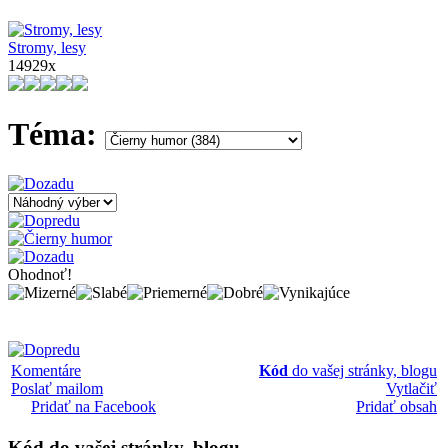
Stromy, lesy
14929x
Téma:
Ohodnoť!
Komentáre
Kód
do vašej stránky, blogu
Poslať mailom
Vytlačiť
Pridať na Facebook
Pridať obsah
Kód
do vašej stránky, blogu