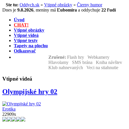
Ste tu:
Oddych.sk
»
Vtipné obrázky
»
Čierny humor
Dnes je
9.8.2026
,
meniny má
Ľubomíra
a
oddychuje
22 ľudí
Úvod
CHAT!
Vtipné obrázky
Vtipné videá
Vtipné texty
Tapety na plochu
Odkazovač
Zrušené:
Flash hry Webkamery
Hlavolamy SMS brána Kniha návštev
Klub nahnevaných Veci na stiahnutie
Vtipné videá
Olympijské hry 02
Erotika
22909x