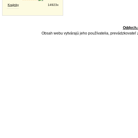
Krajinky
14923x
Oddych.
Obsah webu vytvárajú jeho používatelia, prevádzkovateľ 