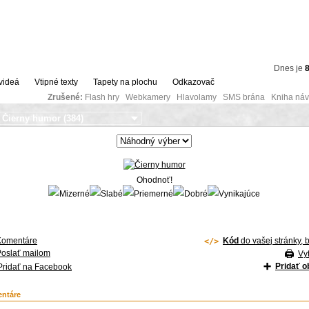
Dnes je
8
videá
Vtipné texty
Tapety na plochu
Odkazovač
Zrušené:
Flash hry Webkamery Hlavolamy SMS brána Kniha návš
Ohodnoť!
Komentáre
Kód
do vašej stránky, 
Poslať mailom
Vyt
Pridať 
Pridať na Facebook
ntáre