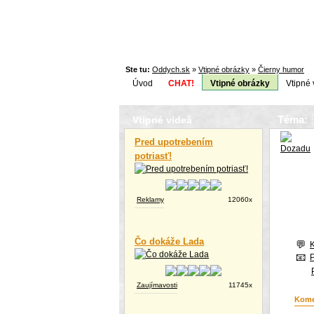
Ste tu:
Oddych.sk
»
Vtipné obrázky
»
Čierny humor
Úvod
CHAT!
Vtipné obrázky
Vtipné 
Téma:
Vtipné videá
Pred upotrebením
potriasť!
Reklamy
12060x
Čo dokáže Lada
Zaujímavosti
11745x
Kome