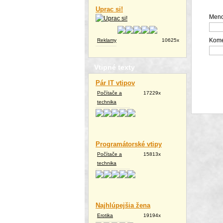
Uprac si!
Meno
Kome
Reklamy
10625x
Vtipné texty
Pár IT vtipov
Počítače a
17229x
technika
Programátorské vtipy
Počítače a
15813x
technika
Najhlúpejšia žena
Erotika
19194x