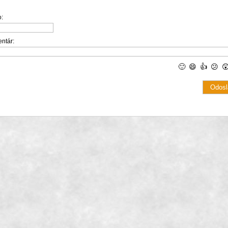
:
ntár:
🙂
😄
👍
😕
