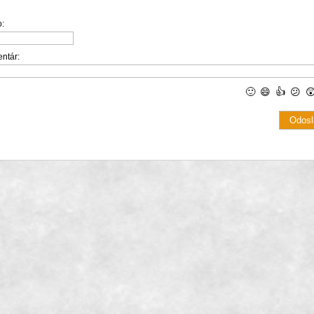
:
ntár:
🙂
😄
👍
😕
