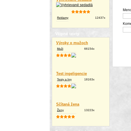
Meno
Reklamy
12437x
Kome
Vtipné texty
Výroky o mužoch
Muži
66154x
Test ingeligencie
Testy a hry
18163x
Sčítaná žena
Ženy
13223x