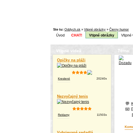
Ste tu:
Oddych.sk
»
Vtipné obrázky
»
Čierny humor
Úvod
CHAT!
Vtipné obrázky
Vtipné 
Téma:
Vtipné videá
Opičky na pláži
Kreslené
20240x
Nezvyčajný tenis
Reklamy
11503x
Kome
Vyhrievané sedadlá