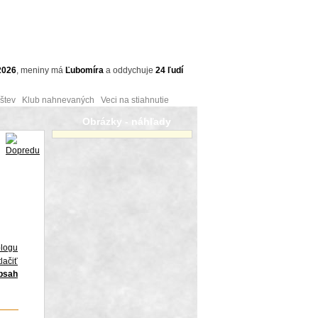
2026
,
meniny má
Ľubomíra
a
oddychuje
24 ľudí
tev Klub nahnevaných Veci na stiahnutie
Obrázky - náhľady
blogu
lačiť
obsah