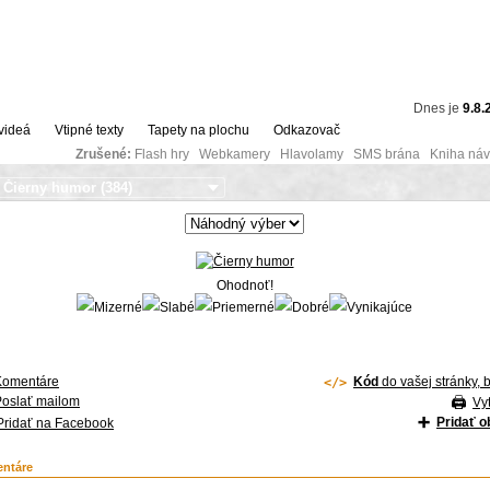
Dnes je
9.8.
videá
Vtipné texty
Tapety na plochu
Odkazovač
Zrušené:
Flash hry Webkamery Hlavolamy SMS brána Kniha návš
Ohodnoť!
Komentáre
Kód
do vašej stránky, 
Poslať mailom
Vyt
Pridať 
Pridať na Facebook
ntáre