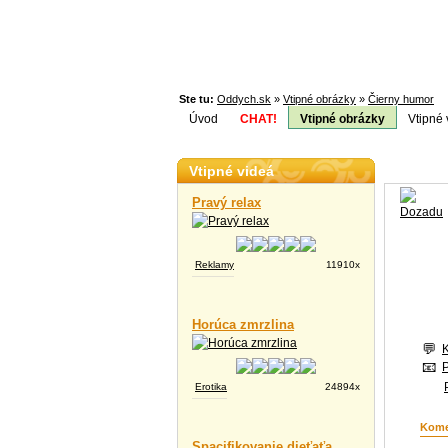
Ste tu:
Oddych.sk
»
Vtipné obrázky
»
Čierny humor
Úvod
CHAT!
Vtipné obrázky
Vtipné 
Téma:
Vtipné videá
Pravý relax
Reklamy
11910x
Horúca zmrzlina
Erotika
24894x
Kome
Spacifikovanie dieťaťa