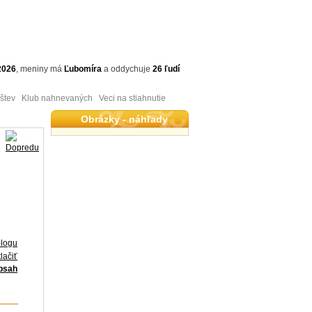
2026
,
meniny má
Ľubomíra
a
oddychuje
26 ľudí
tev Klub nahnevaných Veci na stiahnutie
Obrázky - náhľady
blogu
lačiť
obsah