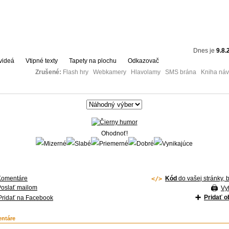
Dnes je
9.8.
videá
Vtipné texty
Tapety na plochu
Odkazovač
Zrušené:
Flash hry Webkamery Hlavolamy SMS brána Kniha návš
Ohodnoť!
Komentáre
Kód
do vašej stránky, 
Poslať mailom
Vyt
Pridať 
Pridať na Facebook
ntáre