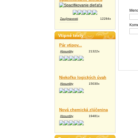
Meno
Zaujímavosti
12284x
Kome
Vtipné texty
Pár vtipov...
Absurdity
21322x
Niekoľko logických úvah
Absurdity
15030x
Nová chemická zlúčenina
Absurdity
19481x