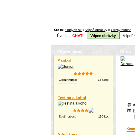
Ste tu:
Oddych.sk
»
Vtipné obrázky
»
Čierny humor
Úvod
CHAT!
Vtipné obrázky
Vtipné 
Téma:
Vtipné videá
Seniori
Čierny humor
16726x
Test na alkohol
Zaujímavosti
11981x
Kome
Silná káva