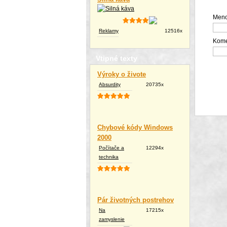
Meno
Reklamy
12516x
Kome
Vtipné texty
Výroky o živote
Absurdity
20735x
Chybové kódy Windows
2000
Počítače a
12294x
technika
Pár životných postrehov
Na
17215x
zamyslenie