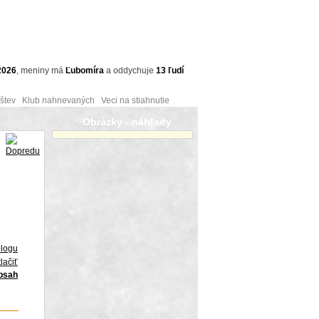
2026
,
meniny má
Ľubomíra
a
oddychuje
13 ľudí
tev Klub nahnevaných Veci na stiahnutie
Obrázky - náhľady
blogu
lačiť
obsah