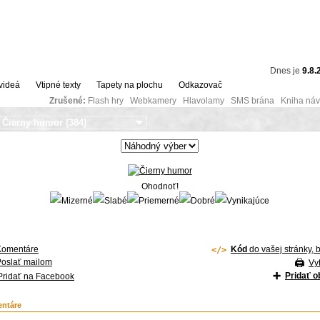
Dnes je
9.8.
videá
Vtipné texty
Tapety na plochu
Odkazovač
Zrušené:
Flash hry Webkamery Hlavolamy SMS brána Kniha návš
Ohodnoť!
Komentáre
Kód
do vašej stránky, 
Poslať mailom
Vyt
Pridať 
Pridať na Facebook
ntáre