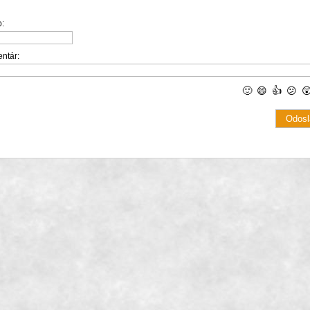
:
ntár:
🙂
😄
👍
😕
